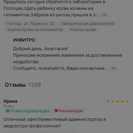
Пришлось сегодня обратится в лабораторию в 
Полоцке,сдать ребенку кровь из вены на 
Регулярные лабораторные исследования могут помочь:
гельминтов.Забрала из школы,пришли в л...
Выявлять заболевания на ранних стадиях;
Полоцк, ул. Пушкина, 20
Лабораторная диагностика
Анализ крови на гельминтов
Анализ крови
Контролировать течение хронических болезней,
позволяя корректировать терапию;
ИНВИТРО
Добрый день, Анастасия!

Подобрать персонализированное лечение, учитывая
Приносим искренние извинения за доставленные 
индивидуальные особенности организма;
неудобства.

Оценить общее состояние здоровья, даже при
Сообщите, пожалуйста, Ваши контактные...
отсутствии явных симптомов.
Предотвратить осложнения, выявляя скрытые риски
Отзывы
1238
для организма.
Обеспечить контроль за влиянием внешних
Ирина
факторов — например, уровня загрязнения
Вчера
Отзыв подтвержден
Рекомендую
окружающей среды или питания на состояние
здоровья.
Отличный офис!приветливый администратор и 
медсестра профессионал!
Современные лаборатории оснащены точными