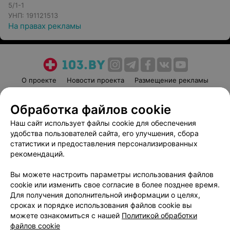
5/1-1
УНП: 191121513
На правах рекламы
О проекте
Новости проекта
Размещение рекламы
Медицинский маркетинг
Публичный договор
Обработка файлов cookie
Пользовательское соглашение
Способы оплаты
Наш сайт использует файлы cookie для обеспечения
Вакансии
Партнеры
удобства пользователей сайта, его улучшения, сбора
Написать руководителю 103.by
статистики и предоставления персонализированных
Написать в поддержку
рекомендаций.
Персональные настройки cookie
Вы можете настроить параметры использования файлов
Обработка персональных данных
cookie или изменить свое согласие в более позднее время.
Для получения дополнительной информации о целях,
сроках и порядке использования файлов cookie вы
можете ознакомиться с нашей
Политикой обработки
файлов cookie