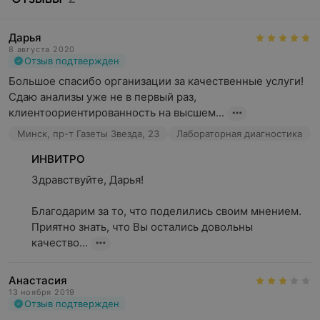
Микробиологические исследования
— направлены
на выявление инфекционных заболеваний,
Дарья
определение возбудителей и их чувствительности к
8 августа 2020
Отзыв подтвержден
терапии.
Большое спасибо организации за качественные услуги! 
Иммунологические тесты
— могут помочь оценить
Сдаю анализы уже не в первый раз, 
состояние иммунной системы, диагностировать
клиентоориентированность на высшем...
аллергии и аутоиммунные заболевания.
Минск, пр-т Газеты Звезда, 23
Лабораторная диагностика
Генетические исследования
— применяются для
ИНВИТРО
выявления наследственных заболеваний,
определения предрасположенности к различным
Здравствуйте, Дарья!

патологиям.
Благодарим за то, что поделились своим мнением. 
Приятно знать, что Вы остались довольны 
качество...
Почему лабораторная диагностика
важна?
Анастасия
13 ноября 2019
Отзыв подтвержден