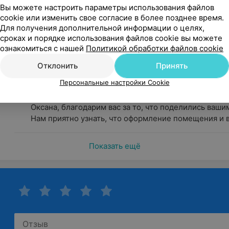
Вы можете настроить параметры использования файлов
оровья, своевременной профилактике и правильному лечен
cookie или изменить свое согласие в более позднее время.
Оксана
Для получения дополнительной информации о целях,
Отзыв подтвержден
сроках и порядке использования файлов cookie вы можете
Сегодня свой день я начала с посещения Инвитро (на Па
ознакомиться с нашей
Политикой обработки файлов cookie
проспекте). Эти люди сделали мой день! Приятно всё: ин
Отклонить
Принять
Минск, пр-т Партизанский, 107
Персональные настройки Cookie
ИНВИТРО
Оксана, благодарим вас за то, что поделились ваши
Нам приятно узнать, что оформление помещения и в
Показать ещё