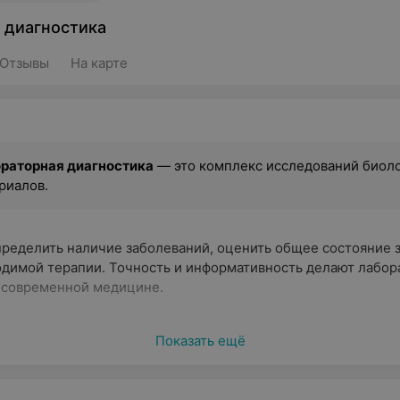
 диагностика
Отзывы
На карте
раторная диагностика
— это комплекс исследований биол
риалов.
пределить наличие заболеваний, оценить общее состояние 
одимой терапии. Точность и информативность делают лабо
 современной медицине.
Показать ещё
овные направления лабораторных исследов