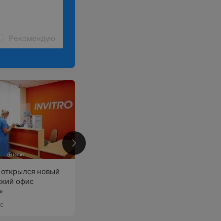
Рекомендую
1242 отзыва
 открылся новый
кий офис
»
Почитать
ас