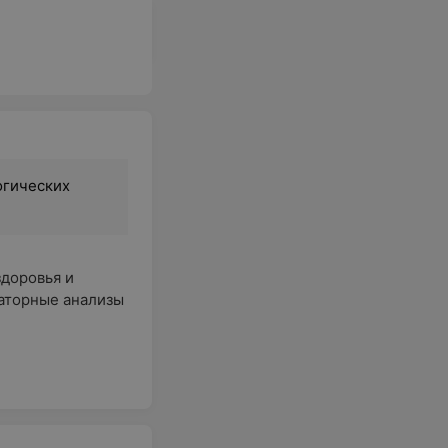
огических
здоровья и
раторные анализы
аний