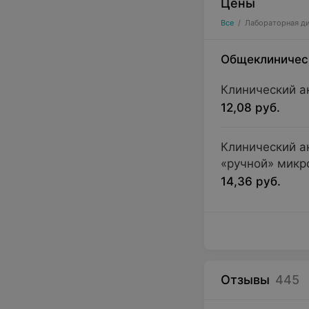
Цены
Все
/
Лабораторная д
Лабораторные ан
Общеклиничес
Клинические 
выявить анеми
Клинический а
Биохимическ
12,08 руб.
печень и почк
Гормональная
Клинический а
репродуктивно
«ручной» микр
14,36 руб.
Микробиологи
заболеваний, 
Иммунологич
диагностирова
Генетические
определения 
Отзывы
445