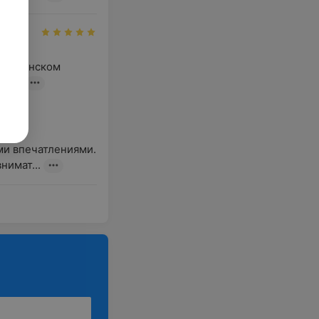
ию.
ртизанском 
те...
ми впечатлениями. 
нимат...