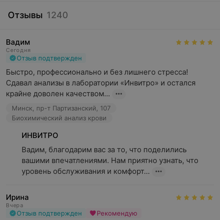
Отзывы
1240
Регулярные лабораторные исследования могут помочь:
Выявлять заболевания на ранних стадиях;
Вадим
Сегодня
Контролировать течение хронических болезней,
Отзыв подтвержден
позволяя корректировать терапию;
Быстро, профессионально и без лишнего стресса! 
Подобрать персонализированное лечение, учитывая
Сдавал анализы в лаборатории «Инвитро» и остался 
индивидуальные особенности организма;
крайне доволен качеством...
Минск, пр-т Партизанский, 107
Оценить общее состояние здоровья, даже при
Биохимический анализ крови
отсутствии явных симптомов.
ИНВИТРО
Предотвратить осложнения, выявляя скрытые риски
для организма.
Вадим, благодарим вас за то, что поделились 
вашими впечатлениями. Нам приятно узнать, что 
Обеспечить контроль за влиянием внешних
уровень обслуживания и комфорт...
факторов — например, уровня загрязнения
окружающей среды или питания на состояние
здоровья.
Ирина
Вчера
Отзыв подтвержден
Рекомендую
Современные лаборатории оснащены точными