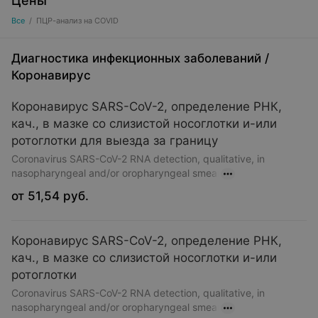
Цены
Основные направления лабораторных
Все
/
ПЦР-анализ на COVID
исследований
Диагностика инфекционных заболеваний
/
Коронавирус
Лабораторные анализы охватывают широкий спектр
Коронавирус SARS-CoV-2, определение РНК,
медицинских направлений. Среди них:
кач., в мазке со слизистой носоглотки и-или
Клинические исследования крови
— могут
ротоглотки для выезда за границу
позволить оценить уровень гемоглобина, выявить
Coronavirus SARS-CoV-2 RNA detection, qualitative, in
анемию, воспалительные процессы и другие
nasopharyngeal and/or oropharyngeal smear
отклонения.
от 51,54 руб.
Биохимические тесты
— могут помочь определить
работу внутренних органов, таких как печень и
Коронавирус SARS-CoV-2, определение РНК,
почки, а также оценить уровень сахара и
кач., в мазке со слизистой носоглотки и-или
холестерина.
ротоглотки
Гормональная диагностика
— используется для
Coronavirus SARS-CoV-2 RNA detection, qualitative, in
контроля эндокринной системы, репродуктивного
nasopharyngeal and/or oropharyngeal smear
здоровья и обмена веществ.