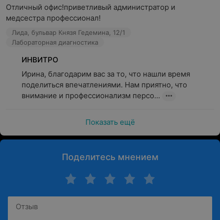
анализаторами, что может минимизировать
Отличный офис!приветливый администратор и 
вероятность ошибок и обеспечить надежные
медсестра профессионал!
результаты. Регулярные обследования — это шаг к
Лида, бульвар Князя Гедемина, 12/1
сохранению здоровья, своевременной профилактике и
Лабораторная диагностика
правильному лечению.
ИНВИТРО
Ирина, благодарим вас за то, что нашли время 
поделиться впечатлениями. Нам приятно, что 
внимание и профессионализм персо...
Показать ещё
Поделитесь мнением