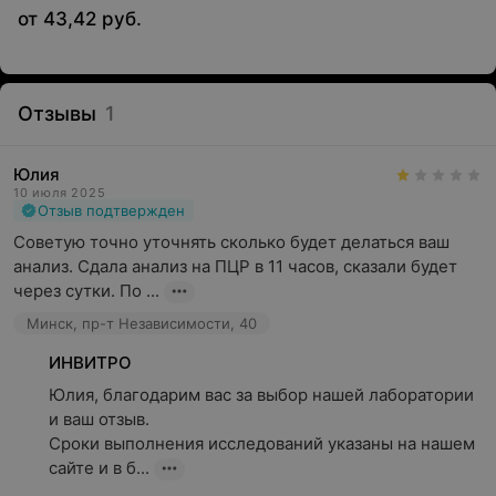
от 43,42 руб.
Микробиологические исследования
— направлены
на выявление инфекционных заболеваний,
определение возбудителей и их чувствительности к
терапии.
Отзывы
1
Иммунологические тесты
— могут помочь оценить
состояние иммунной системы, диагностировать
Юлия
аллергии и аутоиммунные заболевания.
10 июля 2025
Отзыв подтвержден
Генетические исследования
— применяются для
Советую точно уточнять сколько будет делаться ваш 
выявления наследственных заболеваний,
анализ. Сдала анализ на ПЦР в 11 часов, сказали будет 
определения предрасположенности к различным
через сутки. По ...
патологиям.
Минск, пр-т Независимости, 40
ИНВИТРО
Почему лабораторная диагностика
Юлия, благодарим вас за выбор нашей лаборатории 
и ваш отзыв.

важна?
Сроки выполнения исследований указаны на нашем 
сайте и в б...