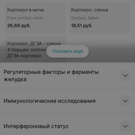
Кортизол в моче
Кортизол, слюна
Free cortisol, urine
Cortisol, Saliva
26,69 руб.
18,51 руб.
Кортизол, ДГЭА – слюна,
4 порции, соотношение
Показать ещё
ДГЭА-кортизол
206,27 руб.
Регуляторные факторы и ферменты
желудка
Оценка соматотропной функции гипофиза
Иммунологические исследования
Соматомедин-С
Соматотропный гормон
Инсулиноподобный фактор
соматотропин, СТГ, Growth
роста I, ИФР-1; Insulin-like
hormone, GH
growth factor I, IGF-1
Интерфероновый статус
35,02 руб.
32,77 руб.