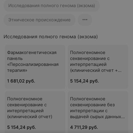
Исследования полного генома (экзома)
Этническое происхождение
Исследования полного генома (экзома)
Фармакогенетическая
Полногеномное
панель
секвенирование с
«Персонализированная
интерпретацией
терапия»
(клинический отчет +
скрининг для пациентов
1 681,02 руб.
5 154,24 руб.
18+)
Полногеномное
Полногеномное
секвенирование с
секвенирование без
интерпретацией
интерпретации с
(клинический отчет)
выдачей сырых данных
FASTQ
5 154,24 руб.
4 711,29 руб.