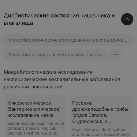
Дисбиотические состояния кишечника и
влагалища
Микробиологические исследования: неспецифические воспалительные заболевания различных локализаций
Микробиоценоз урогенитального тракта
Микробиологические исследования:
неспецифические воспалительные заболевания
различных локализаций
Микроскопическое
Посев на
(бактериоскопическое)
дрожжеподобные грибы
исследование мазка
(родов Candida,
Cryptococcus) с
Bacterioscopic examination of
определением
different smears (vaginal,
Yeast Culture. Identification
cervical, urethral, sputum,
чувствительности к
and Antimycotic Susceptibility