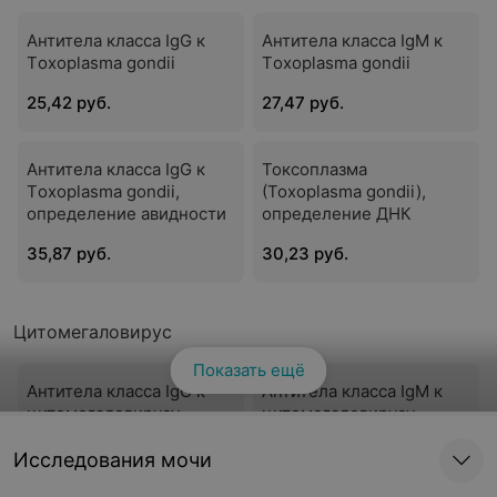
Антитела класса IgG к
Антитела класса IgM к
Тoxoplasma gondii
Тoxoplasma gondii
25,42 руб.
27,47 руб.
Антитела класса IgG к
Токсоплазма
Тoxoplasma gondii,
(Toxoplasma gondii),
определение авидности
определение ДНК
35,87 руб.
30,23 руб.
Цитомегаловирус
Показать ещё
Антитела класса IgG к
Антитела класса IgM к
цитомегаловирусу
цитомегаловирусу
24,34 руб.
24,61 руб.
Исследования мочи