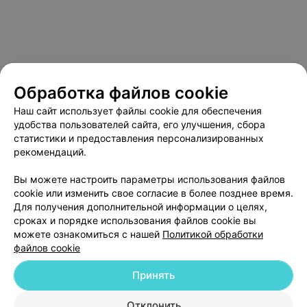
Обработка файлов cookie
Наш сайт использует файлы cookie для обеспечения
удобства пользователей сайта, его улучшения, сбора
статистики и предоставления персонализированных
рекомендаций.
О проекте
Новости проекта
Размещение рекламы
Медицинский маркетинг
Публичный договор
Вы можете настроить параметры использования файлов
cookie или изменить свое согласие в более позднее время.
Пользовательское соглашение
Способы оплаты
Для получения дополнительной информации о целях,
Вакансии
Партнеры
сроках и порядке использования файлов cookie вы
Написать руководителю 103.by
можете ознакомиться с нашей
Политикой обработки
файлов cookie
Написать в поддержку
Персональные настройки cookie
Принять
Обработка персональных данных
Отклонить